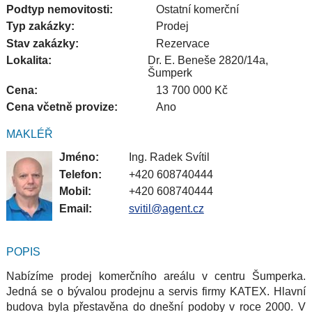
Podtyp nemovitosti:
Ostatní komerční
Typ zakázky:
Prodej
Stav zakázky:
Rezervace
Lokalita:
Dr. E. Beneše 2820/14a,
Šumperk
Cena:
13 700 000 Kč
Cena včetně provize:
Ano
MAKLÉŘ
Jméno:
Ing. Radek Svítil
Telefon:
+420 608740444
Mobil:
+420 608740444
Email:
svitil@agent.cz
POPIS
Nabízíme prodej komerčního areálu v centru Šumperka.
Jedná se o bývalou prodejnu a servis firmy KATEX. Hlavní
budova byla přestavěna do dnešní podoby v roce 2000. V