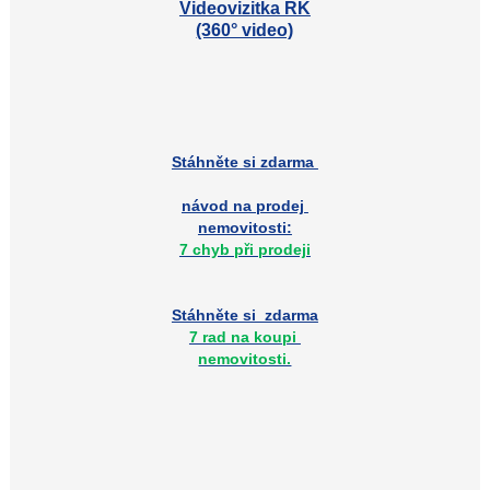
Videovizitka RK
(360° video)
Stáhněte si zdarma
návod na prodej
nemovitosti:
7 chyb při prodeji
Stáhněte si zdarma
7 rad na koupi
nemovitosti.