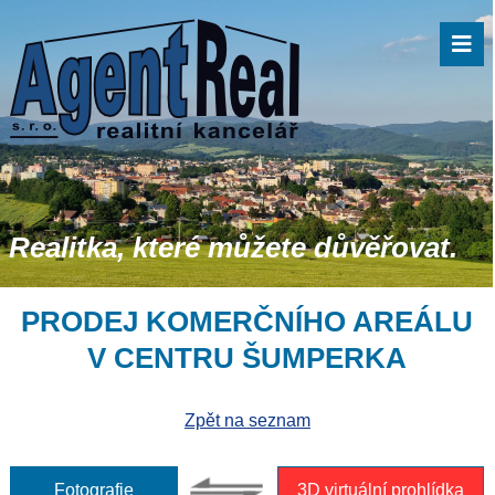
Realitka, které můžete důvěřovat.
PRODEJ KOMERČNÍHO AREÁLU
V CENTRU ŠUMPERKA
Zpět na seznam
Fotografie
3D virtuální prohlídka