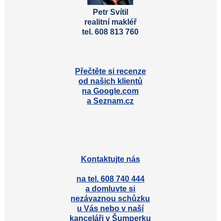
Petr Svítil
realitní makléř
tel. 608 813 760
Přečtěte si recenze
od našich klientů
na Google.com
a Seznam.cz
Kontaktujte nás
na tel. 608 740 444
a domluvte si
nezávaznou schůzku
u Vás nebo v naší
kanceláři v Šumperku