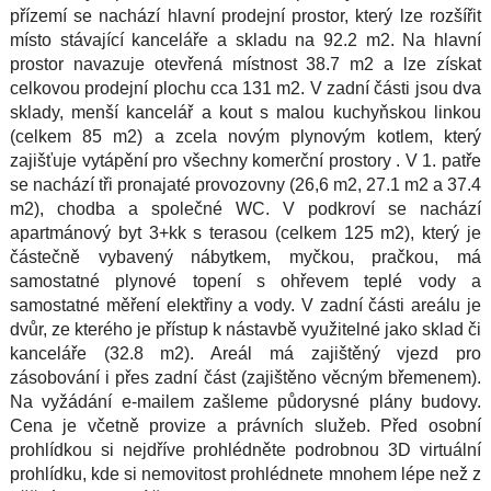
přízemí se nachází hlavní prodejní prostor, který lze rozšířit
místo stávající kanceláře a skladu na 92.2 m2. Na hlavní
prostor navazuje otevřená místnost 38.7 m2 a lze získat
celkovou prodejní plochu cca 131 m2. V zadní části jsou dva
sklady, menší kancelář a kout s malou kuchyňskou linkou
(celkem 85 m2) a zcela novým plynovým kotlem, který
zajišťuje vytápění pro všechny komerční prostory . V 1. patře
se nachází tři pronajaté provozovny (26,6 m2, 27.1 m2 a 37.4
m2), chodba a společné WC. V podkroví se nachází
apartmánový byt 3+kk s terasou (celkem 125 m2), který je
částečně vybavený nábytkem, myčkou, pračkou, má
samostatné plynové topení s ohřevem teplé vody a
samostatné měření elektřiny a vody. V zadní části areálu je
dvůr, ze kterého je přístup k nástavbě využitelné jako sklad či
kanceláře (32.8 m2). Areál má zajištěný vjezd pro
zásobování i přes zadní část (zajištěno věcným břemenem).
Na vyžádání e-mailem zašleme půdorysné plány budovy.
Cena je včetně provize a právních služeb. Před osobní
prohlídkou si nejdříve prohlédněte podrobnou 3D virtuální
prohlídku, kde si nemovitost prohlédnete mnohem lépe než z