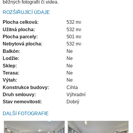
běžných fotografií či videa.
ROZŠIŘUJÍCÍ ÚDAJE
Plocha celková:
532 m
2
Užitná plocha:
532 m
2
Plocha parcely:
501 m
2
Nebytová plocha:
532 m
2
Balkón:
Ne
Lodžie:
Ne
Sklep:
Ne
Terasa:
Ne
Výtah:
Ne
Konstrukce budovy:
Cihla
Druh smlouvy:
Výhradní
Stav nemovitosti:
Dobrý
DALŠÍ FOTOGRAFIE