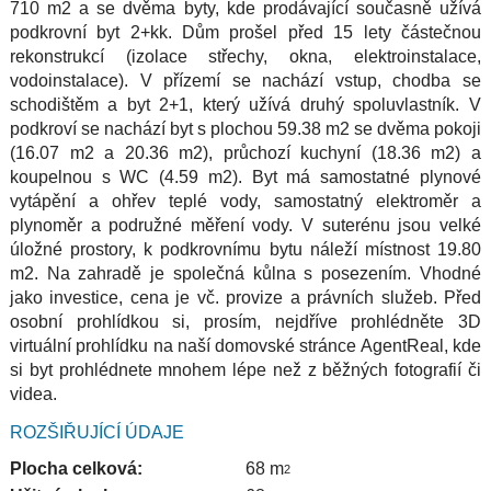
710 m2 a se dvěma byty, kde prodávající současně užívá
podkrovní byt 2+kk. Dům prošel před 15 lety částečnou
rekonstrukcí (izolace střechy, okna, elektroinstalace,
vodoinstalace). V přízemí se nachází vstup, chodba se
schodištěm a byt 2+1, který užívá druhý spoluvlastník. V
podkroví se nachází byt s plochou 59.38 m2 se dvěma pokoji
(16.07 m2 a 20.36 m2), průchozí kuchyní (18.36 m2) a
koupelnou s WC (4.59 m2). Byt má samostatné plynové
vytápění a ohřev teplé vody, samostatný elektroměr a
plynoměr a podružné měření vody. V suterénu jsou velké
úložné prostory, k podkrovnímu bytu náleží místnost 19.80
m2. Na zahradě je společná kůlna s posezením. Vhodné
jako investice, cena je vč. provize a právních služeb. Před
osobní prohlídkou si, prosím, nejdříve prohlédněte 3D
virtuální prohlídku na naší domovské stránce AgentReal, kde
si byt prohlédnete mnohem lépe než z běžných fotografií či
videa.
ROZŠIŘUJÍCÍ ÚDAJE
Plocha celková:
68 m
2