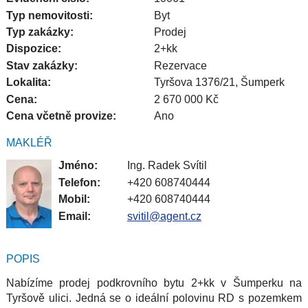
Typ nemovitosti:
Byt
Typ zakázky:
Prodej
Dispozice:
2+kk
Stav zakázky:
Rezervace
Lokalita:
Tyršova 1376/21, Šumperk
Cena:
2 670 000 Kč
Cena včetně provize:
Ano
MAKLÉŘ
Jméno:
Ing. Radek Svítil
Telefon:
+420 608740444
Mobil:
+420 608740444
Email:
svitil@agent.cz
POPIS
Nabízíme prodej podkrovního bytu 2+kk v Šumperku na
Tyršově ulici. Jedná se o ideální polovinu RD s pozemkem