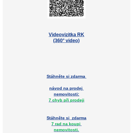
Videovizitka RK
(360° video)
Stáhněte si zdarma
návod na prodej
nemovitosti:
7 chyb při prodeji
Stáhněte si zdarma
7 rad na koupi
nemovitosti.