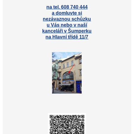
na tel. 608 740 444
a domluvte si
nezávaznou schůzku
u Vás nebo v naší
kanceláři v Šumperku
na Hlavní třídě 11/7