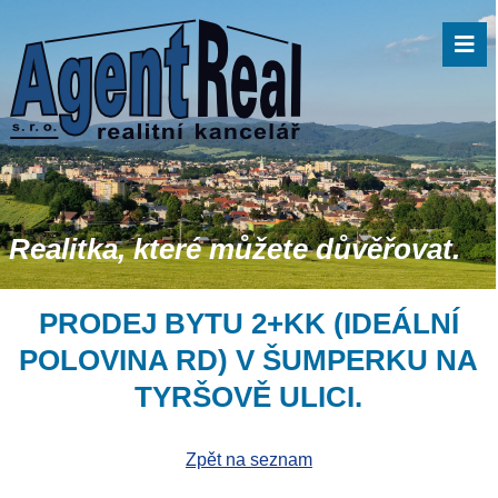
Realitka, které můžete důvěřovat.
PRODEJ BYTU 2+KK (IDEÁLNÍ
POLOVINA RD) V ŠUMPERKU NA
TYRŠOVĚ ULICI.
Zpět na seznam