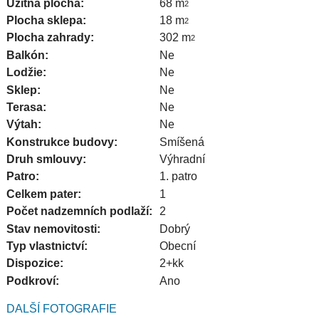
Užitná plocha:
68 m
2
Plocha sklepa:
18 m
2
Plocha zahrady:
302 m
2
Balkón:
Ne
Lodžie:
Ne
Sklep:
Ne
Terasa:
Ne
Výtah:
Ne
Konstrukce budovy:
Smíšená
Druh smlouvy:
Výhradní
Patro:
1. patro
Celkem pater:
1
Počet nadzemních podlaží:
2
Stav nemovitosti:
Dobrý
Typ vlastnictví:
Obecní
Dispozice:
2+kk
Podkroví:
Ano
DALŠÍ FOTOGRAFIE